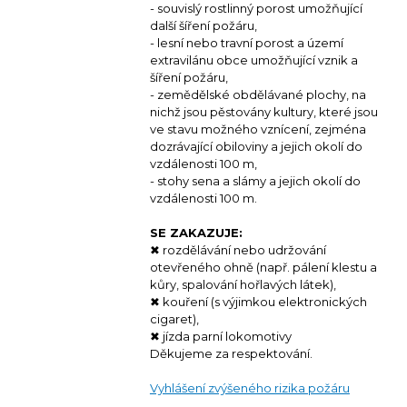
- souvislý rostlinný porost umožňující
další šíření požáru,
- lesní nebo travní porost a území
extravilánu obce umožňující vznik a
šíření požáru,
- zemědělské obdělávané plochy, na
nichž jsou pěstovány kultury, které jsou
ve stavu možného vznícení, zejména
dozrávající obiloviny a jejich okolí do
vzdálenosti 100 m,
- stohy sena a slámy a jejich okolí do
vzdálenosti 100 m.
SE ZAKAZUJE:
✖ rozdělávání nebo udržování
otevřeného ohně (např. pálení klestu a
kůry, spalování hořlavých látek),
✖ kouření (s výjimkou elektronických
cigaret),
✖ jízda parní lokomotivy
Děkujeme za respektování.
Vyhlášení zvýšeného rizika požáru