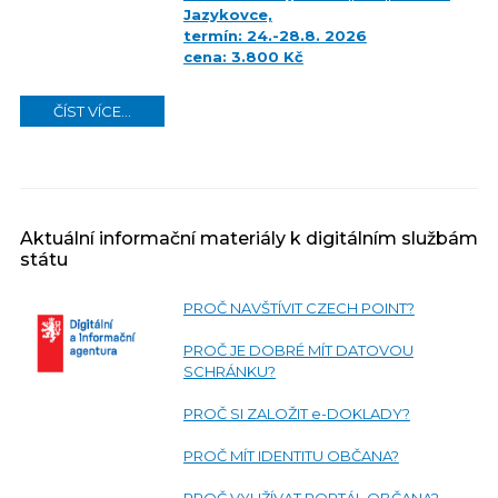
Jazykovce,
termín: 24.-28.8. 2026
cena: 3.800 Kč
ČÍST VÍCE...
Aktuální informační materiály k digitálním službám
státu
PROČ NAVŠTÍVIT CZECH POINT?
PROČ JE DOBRÉ MÍT DATOVOU
SCHRÁNKU?
PROČ SI ZALOŽIT e-DOKLADY?
PROČ MÍT IDENTITU OBČANA?