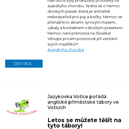
naší obce byly prokázány protilátky na
aujezkyho chorobu. Jedná se o nemoc
divokých prasat, která je smrtelně
nebezpečná pro psy a kočky. Nemoc se
přenáší krví, slinami, syrovým masem,
výkaly a kontaktem s divokým prasetem.
Nemoc není přenosná na člověka!
Věnujte prosím pozornost při venčení
svých mazlíčků!!!
Aujezkyho choroba
ČÍST VÍCE...
Jazykovka Votice pořádá
anglické příměstské tábory ve
Voticích
Letos se můžete těšit na
tyto tábory!