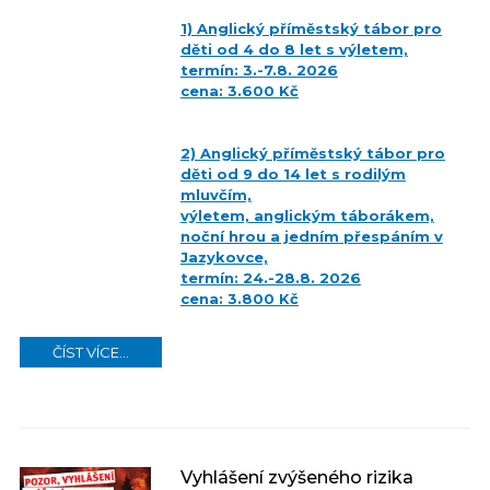
1) Anglický příměstský tábor pro
děti od 4 do 8 let s výletem,
termín: 3.-7.8. 2026
cena: 3.600 Kč
2) Anglický příměstský tábor pro
děti od 9 do 14 let s rodilým
mluvčím,
výletem, anglickým táborákem,
noční hrou a jedním přespáním v
Jazykovce,
termín: 24.-28.8. 2026
cena: 3.800 Kč
ČÍST VÍCE...
Vyhlášení zvýšeného rizika