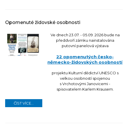
Opomenuté židovské osobnosti
Ve dnech 23.07. - 05.09. 2026 bude na
předdvoří zámku nainstalována
putovní panelová výstava
22 opomenutých česko-
německo-židovských osobností
projektu Kulturní dědictví UNESCO s
velkou osobností spojenou
s Vrchotovými Janovicemi -
spisovatelem Karlem Krausem.
ČÍST VÍCE...