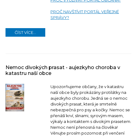
PROČ VYUŽÍVAT PORTÁL OBČANA?
PROČ NAVŠTÍVIT PORTÁL VEŘEJNÉ
SPRÁVY?
ČÍST VÍCE...
Nemoc divokých prasat - aujezkyho choroba v
katastru naší obce
Upozorňujeme občany, že v katastru
naší obce byly prokázány protilátky na
aujezkyho chorobu. Jedná se o nemoc
divokých prasat, která je smrtelně
nebezpečná pro psy a kočky. Nemoc se
přenáší krví, slinami, syrovým masem,
výkaly a kontaktem s divokým prasetem.
Nemoc není přenosná na člověka!
Věnujte prosím pozornost při venčení