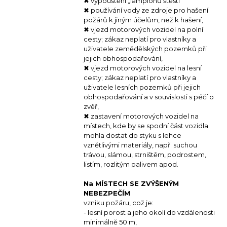
✖ vypouštění „lampionů štěstí“
✖ používání vody ze zdroje pro hašení
požárů k jiným účelům, než k hašení,
✖ vjezd motorových vozidel na polní
cesty; zákaz neplatí pro vlastníky a
uživatele zemědělských pozemků při
jejich obhospodařování,
✖ vjezd motorových vozidel na lesní
cesty; zákaz neplatí pro vlastníky a
uživatele lesních pozemků při jejich
obhospodařování a v souvislosti s péčí o
zvěř,
✖ zastavení motorových vozidel na
místech, kde by se spodní část vozidla
mohla dostat do styku s lehce
vznětlivými materiály, např. suchou
trávou, slámou, strništěm, podrostem,
listím, rozlitým palivem apod.
Na MÍSTECH SE ZVÝŠENÝM
NEBEZPEČÍM
vzniku požáru, což je:
- lesní porost a jeho okolí do vzdálenosti
minimálně 50 m,