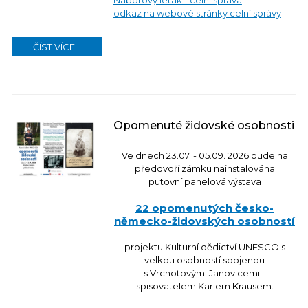
Náborový leták - celní správa
odkaz na webové stránky celní správy
ČÍST VÍCE...
Opomenuté židovské osobnosti
Ve dnech 23.07. - 05.09. 2026 bude na
předdvoří zámku nainstalována
putovní panelová výstava
22 opomenutých česko-
německo-židovských osobností
projektu Kulturní dědictví UNESCO s
velkou osobností spojenou
s Vrchotovými Janovicemi -
spisovatelem Karlem Krausem.