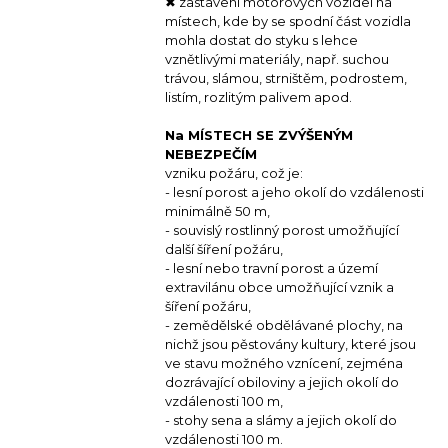
✖ zastavení motorových vozidel na
místech, kde by se spodní část vozidla
mohla dostat do styku s lehce
vznětlivými materiály, např. suchou
trávou, slámou, strništěm, podrostem,
listím, rozlitým palivem apod.
Na MÍSTECH SE ZVÝŠENÝM
NEBEZPEČÍM
vzniku požáru, což je:
- lesní porost a jeho okolí do vzdálenosti
minimálně 50 m,
- souvislý rostlinný porost umožňující
další šíření požáru,
- lesní nebo travní porost a území
extravilánu obce umožňující vznik a
šíření požáru,
- zemědělské obdělávané plochy, na
nichž jsou pěstovány kultury, které jsou
ve stavu možného vznícení, zejména
dozrávající obiloviny a jejich okolí do
vzdálenosti 100 m,
- stohy sena a slámy a jejich okolí do
vzdálenosti 100 m.