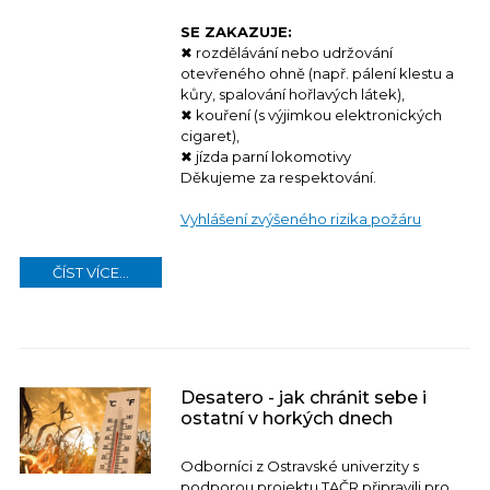
SE ZAKAZUJE:
✖ rozdělávání nebo udržování
otevřeného ohně (např. pálení klestu a
kůry, spalování hořlavých látek),
✖ kouření (s výjimkou elektronických
cigaret),
✖ jízda parní lokomotivy
Děkujeme za respektování.
Vyhlášení zvýšeného rizika požáru
ČÍST VÍCE...
Desatero - jak chránit sebe i
ostatní v horkých dnech
Odborníci z Ostravské univerzity s
podporou projektu TAČR připravili pro