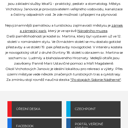
jsou základní služby lékařů - praktický, pediatr a stomatolog. Městys
Vrchotovy Janovice je provozovatelem veřejného vodovodu, kanalizace
a čistírny odpadních vod. Je zde možnost i připojení na plynovod.
Nejvýznamnější památkou a turistickou zajímavostí městysu je
zámek
a zámecký park
, který je ve správě
Národního muzea
.
Další pamětihodností je kostel sv. Martina, který byl vystaven už ve 12.
století v románském stylu. Ve čtrnáctém století se mu dostalo gotické
přestavby a ve století 19. pak přestavby novogotické. V interiéru kostela
je novogotický oltář z druhé čtvrtiny 18. století s obrazem sv. Martina se
sochami sv. Ludmily a blahoslaveného Hroznaty. Vedlejší oltáře jsou
zasvěceny Panně Marii Ustavičné pomoci a Máří Magdaleně.
Okolí Vrchotových Janovic je ideální lokalitou pro rekreaci a výlety. Přes
území městyse vede několik značených turistických tras a cyklotrasy.
Za zmínku stojí rovněž naučná stezka
"Po stopách Sidonie Nádherné"
.
ÚŘEDNÍ DESKA
CZECHPOINT
PORTÁL VEŘEJNÉ
FACEBOOK