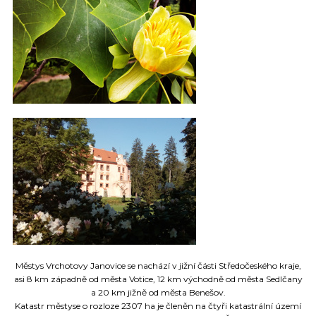
IMG_20160530_081437
IMG_20170110_203354_381
Městys Vrchotovy Janovice se nachází v jižní části Středočeského kraje,
IMG_20160510_085045
asi 8 km západně od města Votice, 12 km východně od města Sedlčany
a 20 km jižně od města Benešov.
Katastr městyse o rozloze 2307 ha je členěn na čtyři katastrální území