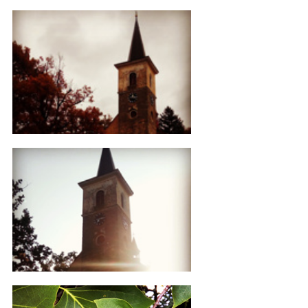
Vrchotovy_Janovice_CBS_2021_5
IMG_20161025_135459