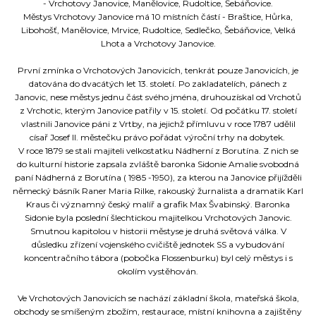
- Vrchotovy Janovice, Manělovice, Rudoltice, Šebáňovice.
Městys Vrchotovy Janovice má 10 místních částí - Braštice, Hůrka,
Libohošť, Manělovice, Mrvice, Rudoltice, Sedlečko, Šebáňovice, Velká
Lhota a Vrchotovy Janovice.
První zmínka o Vrchotových Janovicích, tenkrát pouze Janovicích, je
datována do dvacátých let 13. století. Po zakladatelích, pánech z
Janovic, nese městys jednu část svého jména, druhouzískal od Vrchotů
z Vrchotic, kterým Janovice patřily v 15. století. Od počátku 17. století
vlastnili Janovice páni z Vrtby, na jejichž přímluvu v roce 1787 udělil
císař Josef II. městečku právo pořádat výroční trhy na dobytek.
V roce 1879 se stali majiteli velkostatku Nádherní z Borutína. Z nich se
do kulturní historie zapsala zvláště baronka Sidonie Amalie svobodná
paní Nádherná z Borutína ( 1985 -1950), za kterou na Janovice přijížděli
německý básník Raner Maria Rilke, rakouský žurnalista a dramatik Karl
Kraus či významný český malíř a grafik Max Švabinský. Baronka
Sidonie byla poslední šlechtickou majitelkou Vrchotových Janovic.
Smutnou kapitolou v historii městyse je druhá světová válka. V
důsledku zřízení vojenského cvičiště jednotek SS a vybudování
koncentračního tábora (pobočka Flossenburku) byl celý městys i s
okolím vystěhován.
Ve Vrchotových Janovicích se nachází základní škola, mateřská škola,
obchody se smíšeným zbožím, restaurace, místní knihovna a zajištěny