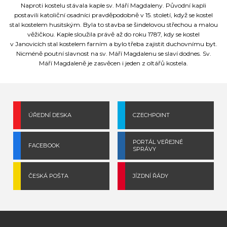
Naproti kostelu stávala kaple sv. Máří Magdaleny. Původní kapli
postavili katoliční osadníci pravděpodobně v 15. století, když se kostel
stal kostelem husitským. Byla to stavba se šindelovou střechou a malou
věžičkou. Kaple sloužila právě až do roku 1787, kdy se kostel
v Janovicích stal kostelem farním a bylo třeba zajistit duchovnímu byt.
Nicméně poutní slavnost na sv. Máří Magdalenu se slaví dodnes. Sv.
Máří Magdaleně je zasvěcen i jeden z oltářů kostela.
ÚŘEDNÍ DESKA
CZECHPOINT
PORTÁL VEŘEJNÉ
FACEBOOK
SPRÁVY
ČESKÁ POŠTA
JÍZDNÍ ŘÁDY