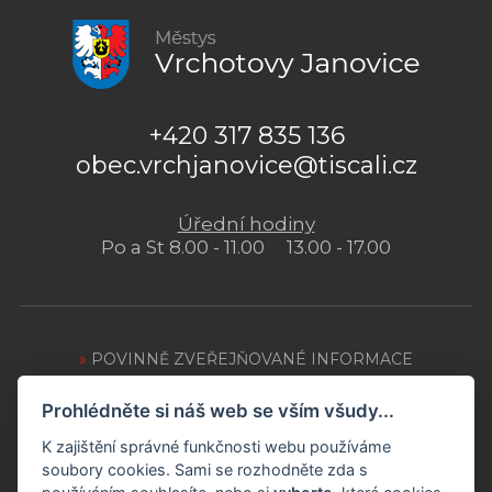
+420 317 835 136
obec.vrchjanovice@tiscali.cz
Úřední hodiny
Po a St 8.00 - 11.00 13.00 - 17.00
»
POVINNĚ ZVEŘEJŇOVANÉ INFORMACE
»
OCHRANA OSOBNÍCH ÚDAJŮ
Prohlédněte si náš web se vším všudy...
»
ZPRACOVÁNÍ COOKIES
K zajištění správné funkčnosti webu používáme
soubory cookies. Sami se rozhodněte zda s
»
PŘÍSTUPNOST WEBU