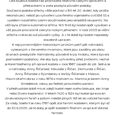
Celá budova kostela tak procházela relativně častými opravami a
přestavbami a zcela pozbyla původní podoby.
Současná podoba střechy věže pochází z 80 let 20. století, kdy prošla
rekonstrukcí, neboť po vytvoření uzavřeného vojenského cvičiště SS a
vysídlení rozsáhlého území sloužil kostel jako skladiště okupantů. Na
věži byla zřízena kulometná střílna. 16.9.1945 byl kostel opět vysvěcen a
věž pouze provizorně zakryta nízkým jehlanem. V roce 2003 se věžní
střecha vrátila do své původní výšky. A v té době byl kostel naposledy
stavebně upraven.
K nejvýznamnějším historickým prvkům patří pět náhrobků
vytesaných z červeného mramoru, které jsou zazděny po obou
stranách presbytáře. Náhrobníky původně kryly hrobku, která bývala
pod kostelní podlahou. Ale aby byly uchráněny před zničením, nechal
je Karel Nádherný při opravě kostela v roce 1887 zasadit do zdi. Jedná se
o náhrobky Anny Říčanské, Mikuláše z Říčan, Zikmunda z Říčan,
Anny Říčanské z Rýznberku a Voršily Říčanské z Malovic.
Hlavní oltářní obraz z roku 1876 s motivem sv. Martina je darem Anny
Smiedelové, vdovy po řediteli janovického panství.
V předhusitské době míval zdejší kostel nejen svého biskupa, ale i troje
nebo čtvero kaplanství. V letech 1420 a 1624 byl kostel spravován
utrakvistickými faráři a potom náležel plných 163 let do votické farnosti.
Za vlády Josefa II se roku 1787 opět stal farním kostelem, kterým byl až
do 30.6.2009, od té doby je opět kostelem filiálním ve správě Votické
farnosti.