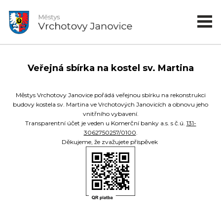
Veřejná sbírka na kostel sv. Martina
Městys Vrchotovy Janovice pořádá veřejnou sbírku na rekonstrukci
budovy kostela sv. Martina ve Vrchotových Janovicích a obnovu jeho
vnitřního vybavení.
Transparentní účet je veden u Komerční banky a.s. s č.ú.
131-
3062750257/0100
.
Děkujeme, že zvažujete příspěvek