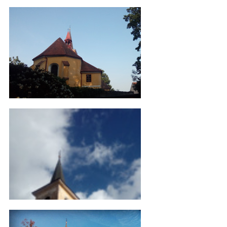
IMG_20161206_133551
IMG_20160528_072558