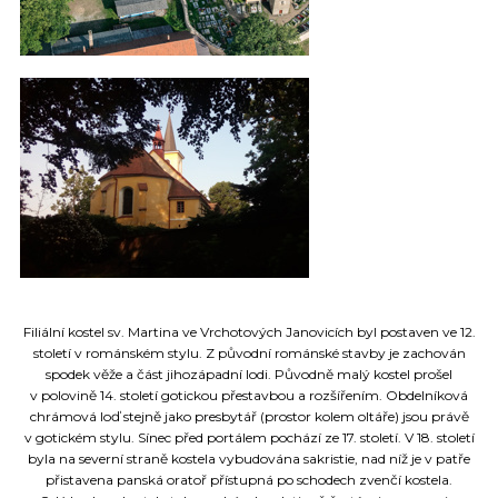
IMG_20161206_133453
Vrchotovy Janovice_22
IMG_20160528_072641
Filiální kostel sv. Martina ve Vrchotových Janovicích byl postaven ve 12.
století v románském stylu. Z původní románské stavby je zachován
spodek věže a část jihozápadní lodi. Původně malý kostel prošel
v polovině 14. století gotickou přestavbou a rozšířením. Obdelníková
chrámová loď stejně jako presbytář (prostor kolem oltáře) jsou právě
v gotickém stylu. Sínec před portálem pochází ze 17. století. V 18. století
byla na severní straně kostela vybudována sakristie, nad níž je v patře
přistavena panská oratoř přístupná po schodech zvenčí kostela.