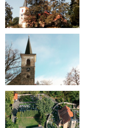
IMG_20161010_081635