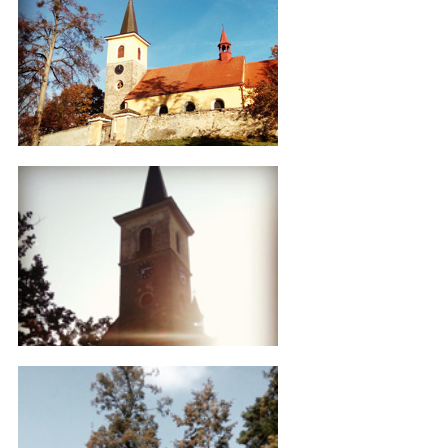
IMG_20161101_143001
IMG_20170302_121409
IMG_20160530_081437