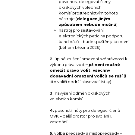
povinnost delegovat členy
okrskových volebních
komisí prostřednictvím tohoto
nástroje (
delegace jiným
způsobem nebude možná
)
nástroj pro sestavování
elektronických petic na podporu
kandidátů – bude spuštěn jako první
(během března 2026)
2.
úplné zrušení omezení svéprávnosti k
výkonu práva volit
– již není možné
omezit právo volit, všechny
dosavadní omezení voličů se ruší
(i
tito voliči obdrží hlasovací lístky)
3.
navýšení odměn okrskových
volebních komisí
4.
posunutí lhůty pro delegaci členů
OVK – delší prostor pro svolání 1.
zasedání
5.
volba předsedy a místopředsedy –