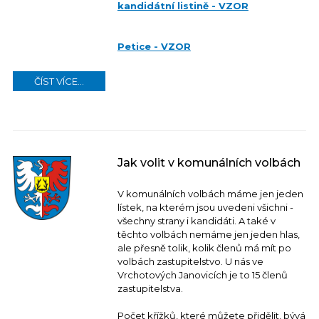
kandidátní listině - VZOR
Petice - VZOR
ČÍST VÍCE...
Jak volit v komunálních volbách
V komunálních volbách máme jen jeden
lístek, na kterém jsou uvedeni všichni -
všechny strany i kandidáti. A také v
těchto volbách nemáme jen jeden hlas,
ale přesně tolik, kolik členů má mít po
volbách zastupitelstvo. U nás ve
Vrchotových Janovicích je to 15 členů
zastupitelstva.
Počet křížků, které můžete přidělit, bývá