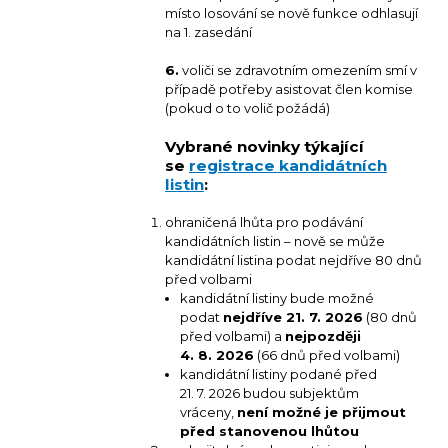
místo losování se nově funkce odhlasují
na 1. zasedání
6.
voliči se zdravotním omezením smí v
případě potřeby asistovat člen komise
(pokud o to volič požádá)
Vybrané novinky týkající
se
registrace kandidátních
listin
:
ohraničená lhůta pro podávání
kandidátních listin – nově se může
kandidátní listina podat nejdříve 80 dnů
před volbami
kandidátní listiny bude možné
podat
nejdříve 21. 7. 2026
(80 dnů
před volbami) a
nejpozději
4. 8. 2026
(66 dnů před volbami)
kandidátní listiny podané před
21. 7. 2026 budou subjektům
vráceny,
není možné je přijmout
před stanovenou lhůtou