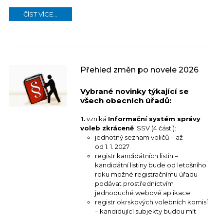
ČÍST VÍCE...
Přehled změn po novele 2026
Vybrané novinky týkající se
všech obecních úřadů:
1.
vzniká
I
nformační systém správy
voleb zkráceně
ISSV (4 části):
jednotný seznam voličů – až
od 1. 1. 2027
registr kandidátních listin –
kandidátní listiny bude od letošního
roku možné registračnímu úřadu
podávat prostřednictvím
jednoduché webové aplikace
registr okrskových volebních komisí
– kandidující subjekty budou mít