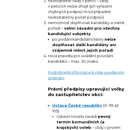
nezhojitelné vady v petici – vady
v peticích nelze zhojit (při vyřazení
chybných podpisů hrozí případně
nedostatečný počet podpisů)
nemožnost doplňovat kandidáty a měnit
pořadí –
velmi zásadní pro všechny
kandidující subjekty
po podání kandidátní listiny
nelze
doplňovat další kandidáty ani
vzájemně měnit jejich pořadí
nová pravidla pro uvádění povolání
kandidátů – max. 30 znaků
Podrobnější informace k výše uvedeným
změnám
Právní předpisy upravující volby
do zastupitelstev obcí:
Ústava České republiky
(čl. 99 až
105)
Ústavní novela zavádí
pevný
termín komunálních (a
krajských) voleb
– vždy v prvním