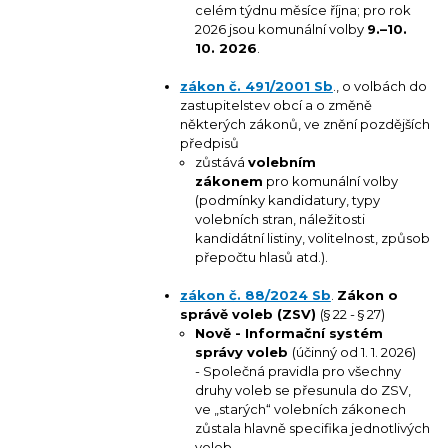
celém týdnu měsíce října; pro rok
2026 jsou komunální volby
9.–10.
10. 2026
.
zákon č. 491/2001 Sb
., o volbách do
zastupitelstev obcí a o změně
některých zákonů, ve znění pozdějších
předpisů
zůstává
volebním
zákonem
pro komunální volby
(podmínky kandidatury, typy
volebních stran, náležitosti
kandidátní listiny, volitelnost, způsob
přepočtu hlasů atd.).
zákon č. 88/2024 Sb
.
Zákon o
správě voleb (ZSV)
(§ 22 - § 27)
Nově - Informační systém
správy voleb
(účinný od 1. 1. 2026)
- Společná pravidla pro všechny
druhy voleb se přesunula do ZSV,
ve „starých“ volebních zákonech
zůstala hlavně specifika jednotlivých
voleb