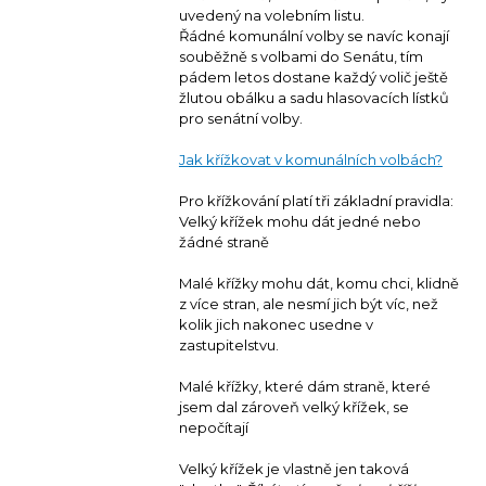
uvedený na volebním listu.
Řádné komunální volby se navíc konají
souběžně s volbami do Senátu, tím
pádem letos dostane každý volič ještě
žlutou obálku a sadu hlasovacích lístků
pro senátní volby.
Jak křížkovat v komunálních volbách?
Pro křížkování platí tři základní pravidla:
Velký křížek mohu dát jedné nebo
žádné straně
Malé křížky mohu dát, komu chci, klidně
z více stran, ale nesmí jich být víc, než
kolik jich nakonec usedne v
zastupitelstvu.
Malé křížky, které dám straně, které
jsem dal zároveň velký křížek, se
nepočítají
Velký křížek je vlastně jen taková