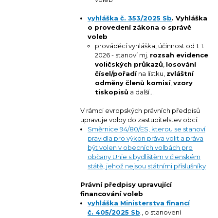
vyhláška č. 353/2025 Sb
. Vyhláška
o provedení zákona o správě
voleb
prováděcí vyhláška, účinnost od 1. 1.
2026 - stanoví mj.
rozsah evidence
voličských průkazů
,
losování
čísel/pořadí
na lístku,
zvláštní
odměny členů komisí
,
vzory
tiskopisů
a další...
V rámci evropských právních předpisů
upravuje volby do zastupitelstev obcí:
Směrnice 94/80/ES, kterou se stanoví
pravidla pro výkon práva volit a práva
být volen v obecních volbách pro
občany Unie s bydlištěm v členském
státě, jehož nejsou státními příslušníky
Právní předpisy upravující
financování voleb
vyhláška Ministerstva financí
č. 405/2025 Sb
., o stanovení