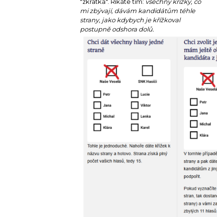
"zkratka". Říkáte tím:
všechny křížky, co
mi zbývají, dávám kandidátům téhle
strany, jako kdybych je křížkoval
postupně odshora dolů.