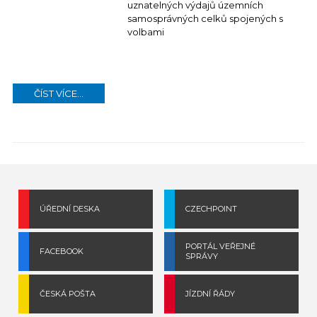
uznatelných výdajů územních
samosprávných celků spojených s
volbami
ČÍST VÍCE...
ÚŘEDNÍ DESKA
CZECHPOINT
PORTÁL VEŘEJNÉ
FACEBOOK
SPRÁVY
ČESKÁ POŠTA
JÍZDNÍ ŘÁDY