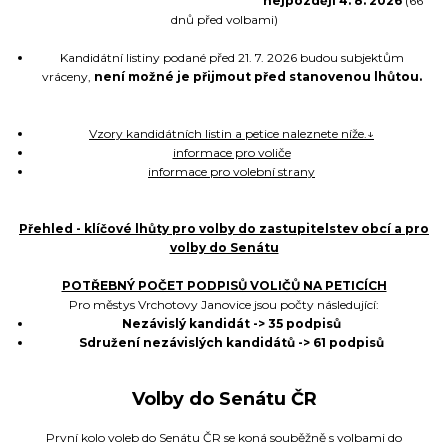
nejpozději 4. 8. 2026
(66
dnů před volbami)
Kandidátní listiny podané před 21. 7. 2026 budou subjektům
vráceny,
není možné je přijmout před stanovenou lhůtou.
Vzory kandidátních listin a petice naleznete níže.↓
informace pro voliče
informace pro volební strany
Přehled - klíčové lhůty pro volby do zastupitelstev obcí a pro
volby do Senátu
POTŘEBNÝ POČET PODPISŮ VOLIČŮ NA PETICÍCH
Pro městys Vrchotovy Janovice jsou počty následující:
Nezávislý kandidát -> 35 podpisů
Sdružení nezávislých kandidátů -> 61 podpisů
Volby do Senátu ČR
První kolo voleb do Senátu ČR se koná souběžně s volbami do