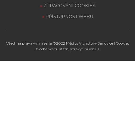
»
ZPRACOVÁNÍ COOKIES
»
PŘÍSTUPNOST WEBU
Všechna práva vyhrazena ©2022
Městys Vrchotovy Janovice
|
Cookies
tvorba webu státní správy: InGenius