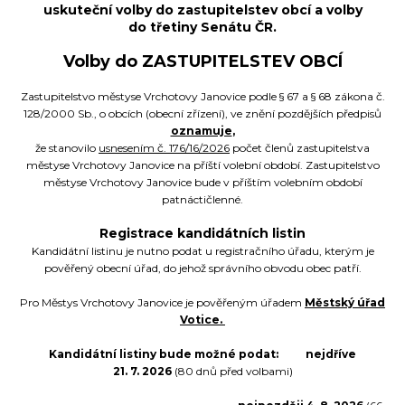
uskuteční volby do zastupitelstev obcí a volby
do třetiny Senátu ČR.
Volby do ZASTUPITELSTEV OBCÍ
Zastupitelstvo městyse Vrchotovy Janovice podle § 67 a § 68 zákona č.
128/2000 Sb., o obcích (obecní zřízení), ve znění pozdějších předpisů
oznamuje
,
že stanovilo
usnesením č. 176/16/2026
počet členů zastupitelstva
městyse Vrchotovy Janovice na příští volební období. Zastupitelstvo
městyse Vrchotovy Janovice bude v příštím volebním období
patnáctičlenné.
Registrace kandidátních listin
Kandidátní listinu je nutno podat u registračního úřadu, kterým je
pověřený obecní úřad, do jehož správního obvodu obec patří.
Pro Městys Vrchotovy Janovice je pověřeným úřadem
Městský úřad
Votice.
Kandidátní listiny bude možné podat:
nejdříve
21. 7. 2026
(80 dnů před volbami)