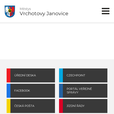
ÚŘEDNÍ DESKA
CZECHPOINT
PORTÁL VEŘEJNÉ
FACEBOOK
SPRÁVY
ČESKÁ POŠTA
JÍZDNÍ ŘÁDY