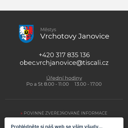
+420 317 835 136
obec.vrchjanovice@tiscali.cz
Úřední hodiny
Po a St 8.00 - 11.00 13.00 - 17.00
»
POVINNĚ ZVEŘEJŇOVANÉ INFORMACE
»
OCHRANA OSOBNÍCH ÚDAJŮ
Prohlédněte si náš web se vším všudy...