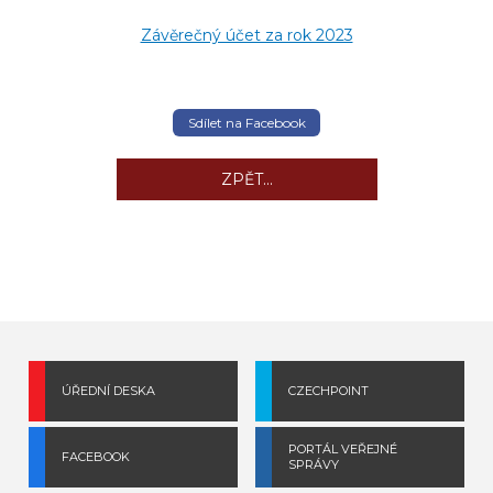
Závěrečný účet za rok 2023
Sdílet na Facebook
ZPĚT...
ÚŘEDNÍ DESKA
CZECHPOINT
PORTÁL VEŘEJNÉ
FACEBOOK
SPRÁVY