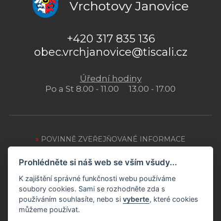
+420 317 835 136
obec.vrchjanovice@tiscali.cz
Úřední hodiny
Po a St 8.00 - 11.00 13.00 - 17.00
»
POVINNĚ ZVEŘEJŇOVANÉ INFORMACE
»
OCHRANA OSOBNÍCH ÚDAJŮ
Prohlédněte si náš web se vším všudy...
»
ZPRACOVÁNÍ COOKIES
K zajištění správné funkčnosti webu používáme
soubory cookies. Sami se rozhodněte zda s
»
PŘÍSTUPNOST WEBU
používáním souhlasíte, nebo si
vyberte
, které cookies
můžeme používat.