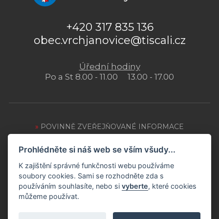
+420 317 835 136
obec.vrchjanovice@tiscali.cz
Úřední hodiny
Po a St 8.00 - 11.00 13.00 - 17.00
»
POVINNĚ ZVEŘEJŇOVANÉ INFORMACE
»
OCHRANA OSOBNÍCH ÚDAJŮ
Prohlédněte si náš web se vším všudy...
»
ZPRACOVÁNÍ COOKIES
K zajištění správné funkčnosti webu používáme
soubory cookies. Sami se rozhodněte zda s
»
PŘÍSTUPNOST WEBU
používáním souhlasíte, nebo si
vyberte
, které cookies
můžeme používat.