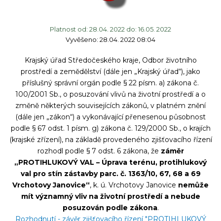
Platnost od: 28.04. 2022 do: 16.05. 2022
Vyvěšeno: 28.04. 2022 08:04
Krajský úřad Středočeského kraje, Odbor životního
prostředí a zemědělství (dále jen „Krajský úřad“), jako
příslušný správní orgán podle § 22 písm. a) zákona č.
100/2001 Sb., o posuzování vlivů na životní prostředí a o
změně některých souvisejících zákonů, v platném znění
(dále jen „zákon“) a vykonávající přenesenou působnost
podle § 67 odst. 1 písm. g) zákona č. 129/2000 Sb., o krajích
(krajské zřízení), na základě provedeného zjišťovacího řízení
rozhodl podle § 7 odst. 6 zákona, že
záměr
„PROTIHLUKOVÝ VAL – Úprava terénu, protihlukový
val pro stín zástavby parc. č. 1363/10, 67, 68 a 69
Vrchotovy Janovice“
, k. ú. Vrchotovy Janovice
nemůže
mít významný vliv na životní prostředí a nebude
posuzován podle zákona
.
Rozhodnutí - závěr zjišťovacího řízení "PROTIHLUKOVÝ