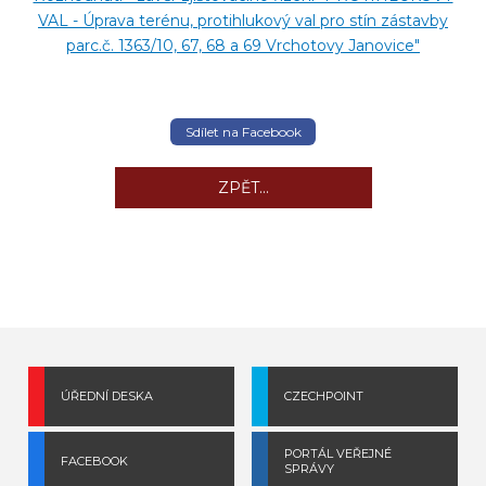
VAL - Úprava terénu, protihlukový val pro stín zástavby
parc.č. 1363/10, 67, 68 a 69 Vrchotovy Janovice"
Sdílet na Facebook
ZPĚT...
ÚŘEDNÍ DESKA
CZECHPOINT
PORTÁL VEŘEJNÉ
FACEBOOK
SPRÁVY