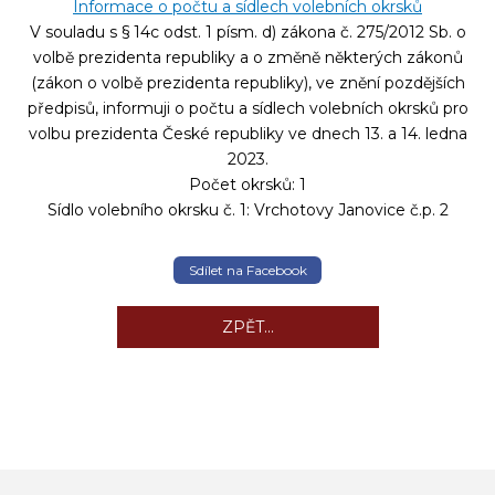
Informace o počtu a sídlech volebních okrsků
V souladu s § 14c odst. 1 písm. d) zákona č. 275/2012 Sb. o
volbě prezidenta republiky a o změně některých zákonů
(zákon o volbě prezidenta republiky), ve znění pozdějších
předpisů, informuji o počtu a sídlech volebních okrsků pro
volbu prezidenta České republiky ve dnech 13. a 14. ledna
2023.
Počet okrsků: 1
Sídlo volebního okrsku č. 1: Vrchotovy Janovice č.p. 2
Sdílet na Facebook
ZPĚT...